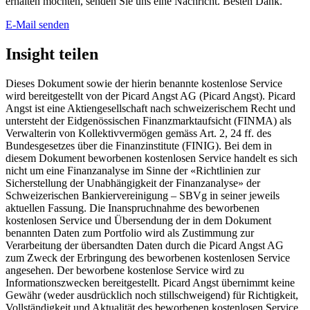
erhalten möchten, senden Sie uns eine Nachricht. Besten Dank.
E-Mail senden
Insight teilen
Dieses Dokument sowie der hierin benannte kostenlose Service
wird bereitgestellt von der Picard Angst AG (Picard Angst). Picard
Angst ist eine Aktiengesellschaft nach schweizerischem Recht und
untersteht der Eidgenössischen Finanzmarktaufsicht (FINMA) als
Verwalterin von Kollektivvermögen gemäss Art. 2, 24 ff. des
Bundesgesetzes über die Finanzinstitute (FINIG). Bei dem in
diesem Dokument beworbenen kostenlosen Service handelt es sich
nicht um eine Finanzanalyse im Sinne der «Richtlinien zur
Sicherstellung der Unabhängigkeit der Finanzanalyse» der
Schweizerischen Bankiervereinigung – SBVg in seiner jeweils
aktuellen Fassung. Die Inanspruchnahme des beworbenen
kostenlosen Service und Übersendung der in dem Dokument
benannten Daten zum Portfolio wird als Zustimmung zur
Verarbeitung der übersandten Daten durch die Picard Angst AG
zum Zweck der Erbringung des beworbenen kostenlosen Service
angesehen. Der beworbene kostenlose Service wird zu
Informationszwecken bereitgestellt. Picard Angst übernimmt keine
Gewähr (weder ausdrücklich noch stillschweigend) für Richtigkeit,
Vollständigkeit und Aktualität des beworbenen kostenlosen Service